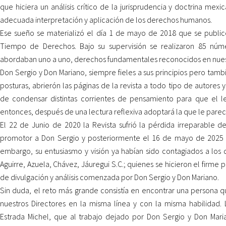
que hiciera un análisis crítico de la jurisprudencia y doctrina me
adecuada interpretación y aplicación de los derechos humanos.
Ese sueño se materializó el día 1 de mayo de 2018 que se public
Tiempo de Derechos. Bajo su supervisión se realizaron 85 núme
abordaban uno a uno, derechos fundamentales reconocidos en nuest
Don Sergio y Don Mariano, siempre fieles a sus principios pero tamb
posturas, abrierón las páginas de la revista a todo tipo de autores 
de condensar distintas corrientes de pensamiento para que el l
entonces, después de una lectura reflexiva adoptará la que le pare
El 22 de Junio de 2020 la Revista sufrió la pérdida irreparable de
promotor a Don Sergio y posteriormente el 16 de mayo de 2025 s
embargo, su entusiasmo y visión ya habían sido contagiados a lo
Aguirre, Azuela, Chávez, Jáuregui S.C.; quienes se hicieron el firme 
de divulgación y análisis comenzada por Don Sergio y Don Mariano.
Sin duda, el reto más grande consistía en encontrar una persona qu
nuestros Directores en la misma línea y con la misma habilidad. 
Estrada Michel, que al trabajo dejado por Don Sergio y Don Mari