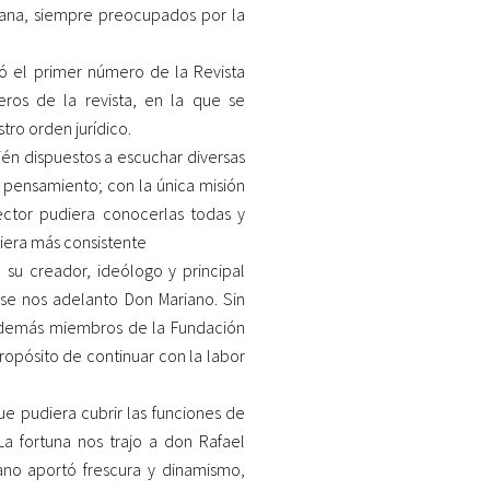
xicana, siempre preocupados por la
ó el primer número de la Revista
ros de la revista, en la que se
ro orden jurídico.
ién dispuestos a escuchar diversas
y pensamiento; con la única misión
ector pudiera conocerlas todas y
ciera más consistente
 su creador, ideólogo y principal
e nos adelanto Don Mariano. Sin
s demás miembros de la Fundación
propósito de continuar con la labor
e pudiera cubrir las funciones de
La fortuna nos trajo a don Rafael
ano aportó frescura y dinamismo,